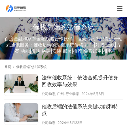
催收后端的法催系统
百度金融和京东金融战略合作伙伴，恒天瑞讯为您提供一站
式通讯服务：催收后端的法催系统价格|厂商|对接|上线|方
案|功能|模块|搭建|安装|部署|推荐|免费试用|排名
首页
催收后端的法催系统
法律催收系统：依法合规提升债务
回收效率与效果
公司动态
,
广州
,
行业动态
2024年5月8日
催收后端的法催系统关键功能和特
点
公司动态
2024年3月22日