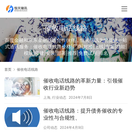
催收电话线路
百度金融和京东金融战略合作伙伴，恒天瑞讯为您提供一站
式通讯服务：催收电话线路价格|厂商|对接|上线|方案|功能|
模块|搭建|安装|部署|推荐|免费试用|排名
首页
催收电话线路
催收电话线路的革新力量：引领催
收行业新趋势
上海
,
行业动态
2024年7月8日
催收电话线路：提升债务催收的专
业性与合规性、
公司动态
2024年4月9日