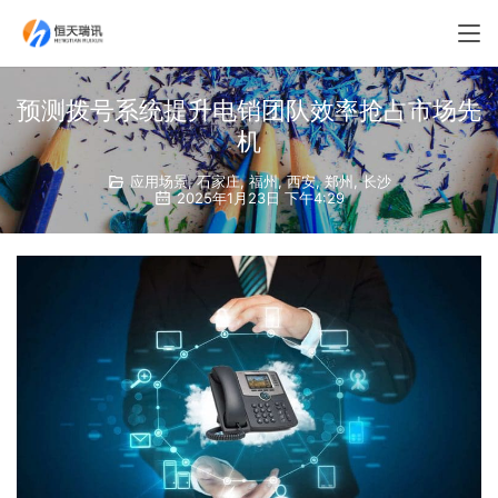
预测拨号系统提升电销团队效率抢占市场先
机
应用场景
,
石家庄
,
福州
,
西安
,
郑州
,
长沙
2025年1月23日 下午4:29