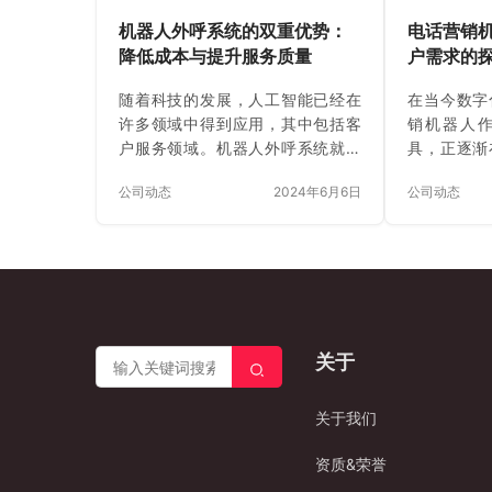
机器人外呼系统的双重优势：
电话营销
降低成本与提升服务质量
户需求的
随着科技的发展，人工智能已经在
在当今数字
许多领域中得到应用，其中包括客
销机器人
户服务领域。机器人外呼系统就是
具，正逐渐
其中的一种应用，它能够为企业降
而，一个关
公司动态
2024年6月6日
公司动态
低运营成本的同时，也提升了服务
机器人能否
质量。下面，我们将详细解析机器
话营销机器
人外呼系统的这两大优势。 一、降
具有一定的
低运营成本 1.人力成本：传统的外
依托先进的
呼服务需要大量的人力进行操作，
语音识别系
而机器人外呼系统可以自动进行电
和优化，能
话拨打、接听和处理，大大减少了
转换为文字
关于
人力需求，从而降低了人力成本。
准普通话，
2.培训成本：对于人工客服，企业
言，甚至是
需要投入大量的时间和资源进行培
识别技术都
关于我们
训，以确保他们能够提供优质的服
捉客户的话
务。而机器人外呼系统只需要进行
分析奠定基
资质&荣誉
一次设定，…
了自然语言