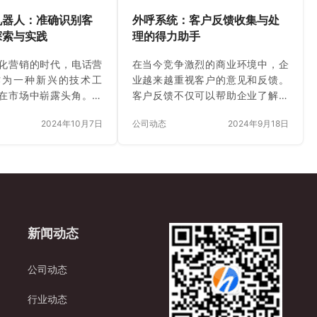
机器人：准确识别客
外呼系统：客户反馈收集与处
探索与实践
理的得力助手
化营销的时代，电话营
在当今竞争激烈的商业环境中，企
作为一种新兴的技术工
业越来越重视客户的意见和反馈。
在市场中崭露头角。然
客户反馈不仅可以帮助企业了解客
键的问题是：电话营销
户需求、改进产品和服务，还能提
2024年10月7日
公司动态
2024年9月18日
准确识别客户需求？ 电
升客户满意度和忠诚度。而外呼系
人在识别客户需求方面
统作为企业与客户沟通的重要工具
潜力和优势。首先，它
之一，是否支持客户反馈收集和处
语音识别技术。如今的
理呢？答案是肯定的。 一、外呼系
统经过大量数据的训练
统在客户反馈收集方面的作用 二、
够准确地将客户的语音
外呼系统在客户反馈处理方面的优
信息。无论是清晰的标
势 三、外呼系统实现客户反馈收集
新闻动态
还是带有一定口音的方
和处理的具体方式 四、外呼系统在
在嘈杂的环境下，语音
客户反馈收集和处理中的实际应用
能在很大程度上准确捕
案例 五、结论 外呼系统作为企业与
公司动态
语内容，为后续的需求
客户沟通的重要工具，在客户反馈
础。 其次，机器人配备
收集和处理方面具有重要的作用。
行业动态
处理（N…
通过外呼…