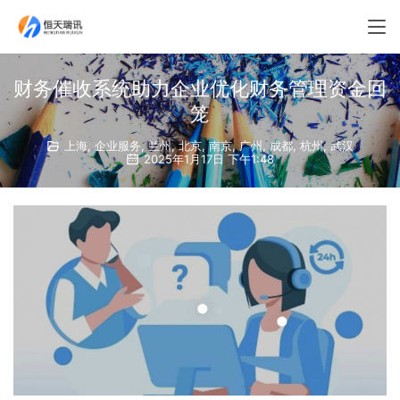
财务催收系统助力企业优化财务管理资金回
笼
上海
,
企业服务
,
兰州
,
北京
,
南京
,
广州
,
成都
,
杭州
,
武汉
2025年1月17日 下午1:48