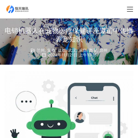
电销机器人在宠物医疗保健讲座邀请中传播
养宠知识
兰州
,
宠物
,
成都
,
武汉
,
深圳
,
西安
,
郑州
2024年11月21日 上午10:16