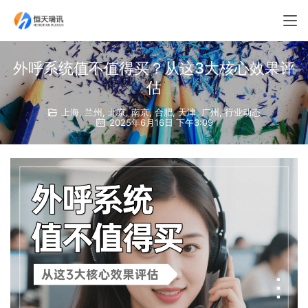
外呼系统值不值得买？从这3大核心效果评
估
上海
,
兰州
,
北京
,
南京
,
合肥
,
天津
,
广州
,
行业动态
2025年6月16日 下午3:09