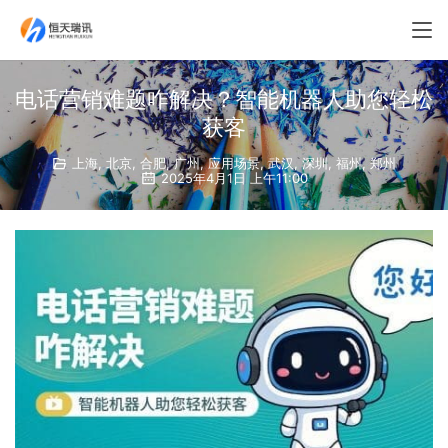
电话营销难题咋解决？智能机器人助您轻松
获客
上海
,
北京
,
合肥
,
广州
,
应用场景
,
武汉
,
深圳
,
福州
,
郑州
2025年4月1日 上午11:00