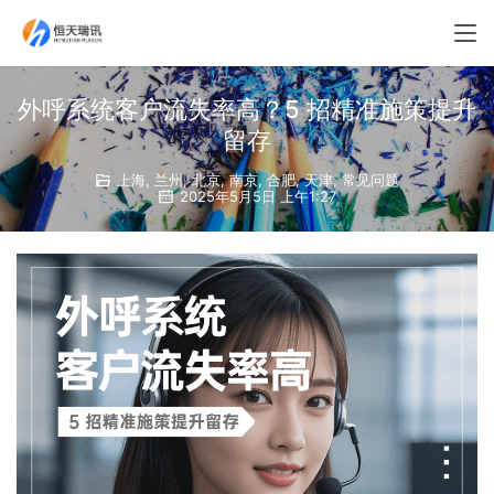
外呼系统客户流失率高？5 招精准施策提升
留存
上海
,
兰州
,
北京
,
南京
,
合肥
,
天津
,
常见问题
2025年5月5日 上午1:27