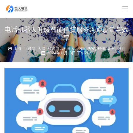
电话机器人升级智能信贷服务沟通质量与效
率
上海
,
互联网
,
天津
,
智能电话机器人
,
济南
,
西安
,
郑州
,
金融
,
银行
2024年11月13日 下午2:15