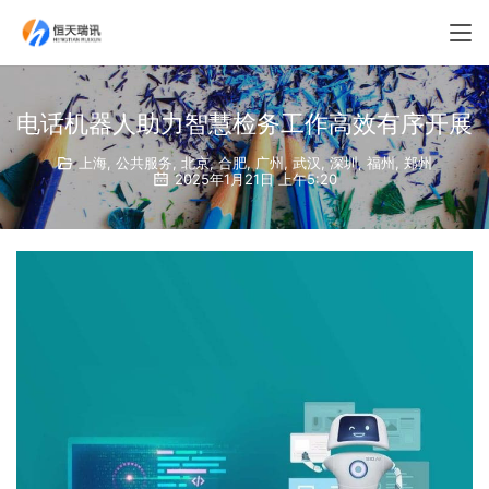
电话机器人助力智慧检务工作高效有序开展
上海
,
公共服务
,
北京
,
合肥
,
广州
,
武汉
,
深圳
,
福州
,
郑州
2025年1月21日 上午5:20