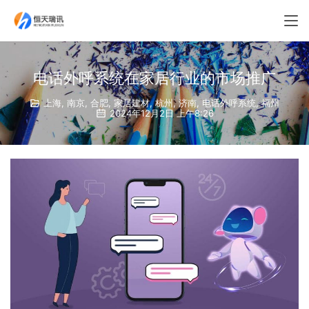
电话外呼系统在家居行业的市场推广
上海
,
南京
,
合肥
,
家居建材
,
杭州
,
济南
,
电话外呼系统
,
福州
2024年12月2日 上午8:26