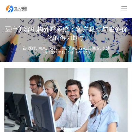
医疗美容机构外呼系统：客户吸引与服务优
化的得力助手
医疗
,
南京
,
天津
,
广州
,
济南
,
石家庄
,
西安
,
长沙
2025年1月4日 下午1:40