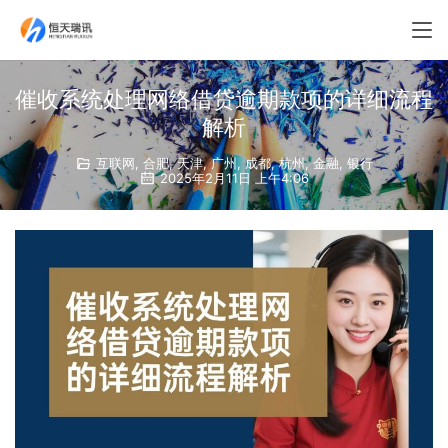
催收系统处理网络借贷逾期款项的详细流程
解析
互联网
,
合肥
,
天津
,
广州
,
成都
,
杭州
,
金融
,
银行
2025年2月11日 上午4:06