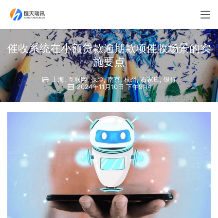
催收系统在小额贷款逾期款项催收场景的实
施要点
上海
,
互联网
,
保险
,
南京
,
杭州
,
石家庄
,
银行
2024年11月10日 下午9:14