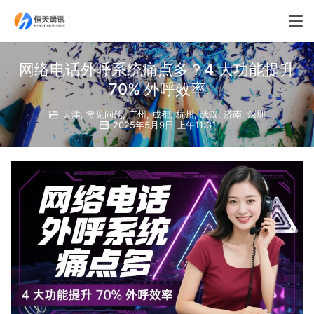
网络电话外呼系统痛点多？4 大功能提升
70% 外呼效率
天津
,
常见问题
,
广州
,
成都
,
杭州
,
武汉
,
济南
,
深圳
2025年5月9日 上午11:31