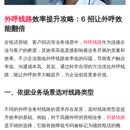
外呼线路
效率提升攻略：6 招让外呼效
能翻倍
在电话营销、客户回访等业务场景中，
外呼线路
作为连接企
业与客户的桥梁，其效率高低直接影响着业务开展的质量和
效果。不少企业面临外呼线路效率低的问题，导致客户触达
率低、沟通成本高。其实，通过科学合理的方法优化外呼线
路，能让外呼效率大幅提升，为企业创造更多价值。
一、依据业务场景选对线路类型
不同的外呼业务对线路的需求存在差异，选对线路类型是提
升效率的基础。例如，对于高频外呼的营销业务，
回拨线路
是不错的选择，它能有效降低号码被标记为骚扰电话的概