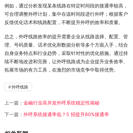
例如，通过分析发现某条线路在特定时间段的接通率较高，
可合理调整外呼计划，集中在该时间段进行外呼；根据客户
反馈优化话术和线路配置，不断提升外呼的效率和质量。
总之，外呼线路效率的提升需要企业从线路选择、配置、管
理、号码质量、话术优化和数据分析等多个方面入手，结合
自身业务特点和行业趋势，采取针对性的优化措施。通过持
续不断地改进和完善，让外呼线路成为企业提升业务效率、
拓展市场的有力工具，在激烈的市场竞争中取得优势。
外呼线路
上一篇：
金融行业高并发外呼系统稳定性揭秘​
下一篇：
外呼系统接通率低？5 招提升80%接通率