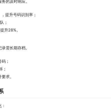
服务的及时响应。
号），提升号码识别率；
排队；
提升28%。
记录需长期存档。
号码；
诉；
计要求。
系
化：