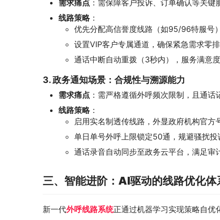
需求痛点
：需保障客户投诉、订单确认等关键
线路策略
：
优先分配高信誉度线路（如95/96特服
设置VIP客户专属通道，确保紧急需求零
通话中断自动重拨（3秒内），服务满意度
3. 政务通知场景：合规性与溯源能力
需求痛点
：需严格遵循外呼频次限制，且通话
线路策略
：
启用实名制透传线路，外显政府机构官方
单日单号外呼上限锁定50通，规避骚扰投
通话录音自动同步至政务云平台，满足审
三、智能进阶：AI驱动的线路优化体
新一代
外呼线路系统
正通过机器学习实现策略自优