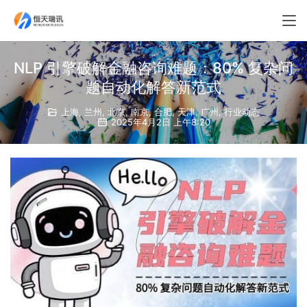
NLP 引擎破解金融咨询难题：80% 复杂问
题自动化解答新范式
上海
,
兰州
,
北京
,
南京
,
合肥
,
天津
,
广州
,
行业动态
2025年4月2日 上午8:20