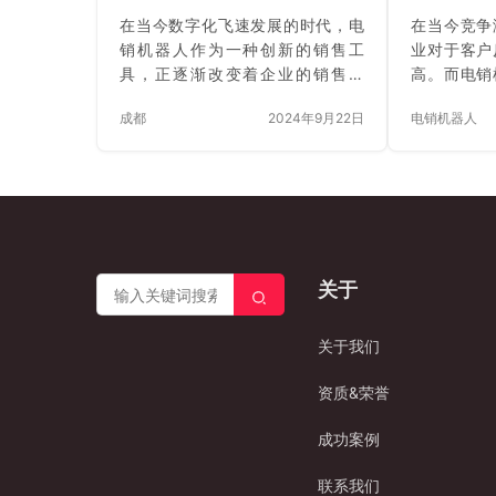
在当今数字化飞速发展的时代，电
在当今竞争
销机器人作为一种创新的销售工
业对于客户
具，正逐渐改变着企业的销售模
高。而电销
式。其中，一个备受关注的问题便
收集和记录
成都
2024年9月22日
电销机器人
是：电销机器人能自动拨打多少电
效、智能的
话？ 电销机器人的出现，犹如一颗
可以自动记
投入商业领域的石子，激起了层层
进行电话沟
涟漪。它以高效、精准和不知疲倦
确识别客户
的特性，为企业带来了新的销售机
的反馈信息
遇。与传统的人工电销相比，电销
是客户的需
机器人具有明显的优势。首先，它
美，电销机
关于
可以不间断地工作，不受时间、情
企业提供全
绪和疲劳的影响。无论是白天还是
种自动记录
夜晚，电销机器人都能持续地拨打
多重要意义
关于我们
电话，为企业拓展客户资源。 那
了反馈收集
么，电销机器人究竟能自动拨打多
销方式中，
资质&荣誉
少电话呢？这取决于多个…
话过程中完
成功案例
联系我们