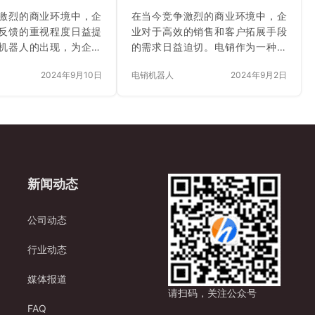
激烈的商业环境中，企
在当今竞争激烈的商业环境中，企
反馈的重视程度日益提
业对于高效的销售和客户拓展手段
机器人的出现，为企业
的需求日益迫切。电销作为一种重
客户反馈提供了一种高
要的销售方式，一直以来都在企业
2024年9月10日
电销机器人
2024年9月2日
解决方案。 电销机器人
的营销战略中占据着重要地位。而
录客户反馈。在与客户
随着人工智能技术的飞速发展，电
通的过程中，它能够准
销机器人的出现为企业带来了全新
的语言表达，并将客户
的机遇。其中，一个关键的问题
进行分类和记录。无论
是：电销机器人可以进行批量外呼
求、意见、投诉还是赞
吗？答案是肯定的，电销机器人不
器人都能一一捕捉，为
仅可以进行批量外呼，而且在这方
新闻动态
面的客户反馈数据。 这
面具有诸多优势。 一、电销机器人
客户反馈的功能具有诸
的工作原理 电销机器人是一种基于
。首先，它极大地提高
人工智能技术的软件系统，它通过
公司动态
的效率。传统的人工电
预先设定的程序和算法，模拟人类
销售人员往往难以在通
销售员的语言和行为，与客户进行
行业动态
整地记…
电话沟通。电销机器…
媒体报道
请扫码，关注公众号
FAQ