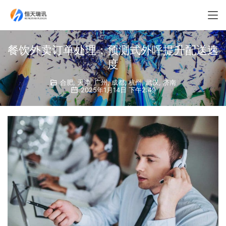
餐饮外卖订单处理：预测式外呼提升配送速
度
合肥
,
天津
,
广州
,
成都
,
杭州
,
武汉
,
济南
2025年1月14日 下午2:49