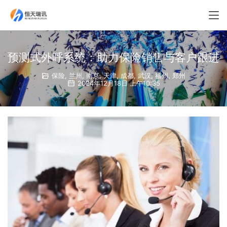
预测式外呼系统：助力保险销售与客户跟进
保险
,
兰州
,
南京
,
天津
,
成都
,
武汉
,
福州
,
郑州
2024年12月18日 上午10:35