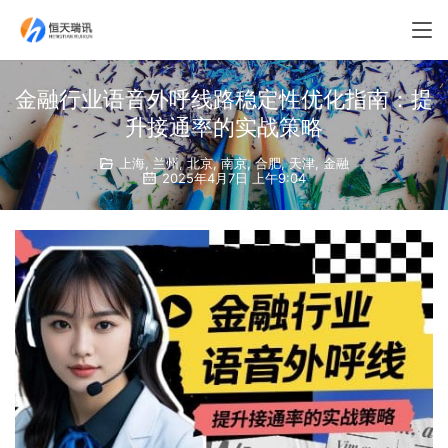
金融行业语音外呼线路稳定性优化指南：提
升接通率的实战策略
上海
,
兰州
,
北京
,
南京
,
合肥
,
天津
,
金融
2025年4月7日 上午9:04