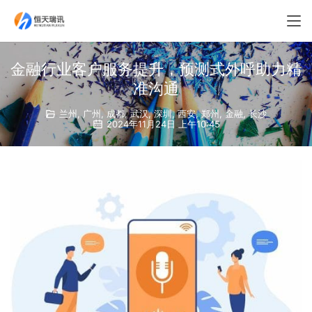
金融行业客户服务提升，预测式外呼助力精
准沟通
兰州
,
广州
,
成都
,
武汉
,
深圳
,
西安
,
郑州
,
金融
,
长沙
2024年11月24日 上午10:45