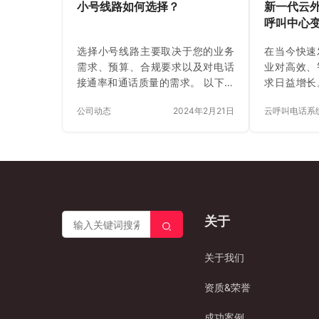
小号线路如何选择？
新一代云
呼叫中心
选择小号线路主要取决于您的业务
在当今快速
需求、预算、合规要求以及对电话
业对高效、
接通率和通话质量的需求。 以下是
求日益增长
一些选择小号线路时需要考虑的关
新一代云外
公司动态
2024年2月21日
云呼叫电话系
键因素： 1.行业与用途：-小号线路
引领企业呼
在金融催收、贷款、客户服务等领
文将介绍云
域很常见，因其可以保护主叫号码
企业中的应
隐私，同时允许企业根据策略更换
介 云外呼
外显号码。-根据您所在行业和具体
术的呼叫中
应用场景（比如电销、客服、催收
的呼叫中
等），确认是否符合当地法律法规
据、人工智
关于
及电信规定。 2.合规性审核：-需要
为企业提供
提供齐全的营业执照、法人信息、
服务。云外
话术文本、合同等资料，并接受严
按需付费、
关于我们
格的资质审查，部分情况可能还需
足不同企业
要交纳保证金。 3.成本与费用：-…
统的优势 
资质&荣誉
司，认证高
成功案例