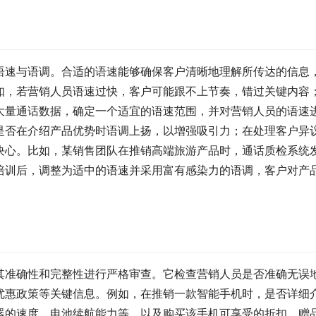
语速与语调。合适的语速能够确保客户清晰地理解所传达的信息
如，若营销人员语速过快，客户可能跟不上节奏，错过关键内容
大量通话数据，确定一个适宜的语速范围，并对营销人员的语速
是否在介绍产品优势时语调上扬，以增强吸引力；在处理客户异
决心。比如，某销售团队在推销高端旅游产品时，通话质检系统
培训后，调整为适中的语速并采用富有感染力的语调，客户对产
其准确性和完整性进行严格审查。它检查营销人员是否准确无误
优惠政策等关键信息。例如，在推销一款智能手机时，是否详细
器的速度、电池续航能力等，以及购买该手机可享受的折扣、赠