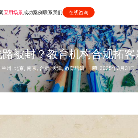
案
应用场景
成功案例
联系我们
在线咨询
线路被封？教育机构合规拓客
,
兰州
,
北京
,
南京
,
合肥
,
天津
,
教育培训
2025年3月31日 