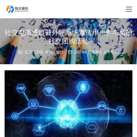
社交电商通过云外呼系统邀请用户参与新的
社交团购活动
北京
,
深圳
,
电商
,
长沙
2024年11月9日 上午5:51