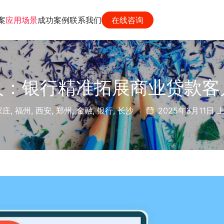
案
应用场景
成功案例
联系我们
在线咨询
人：银行精准拓展商业贷款客
家庄
,
福州
,
西安
,
郑州
,
金融
,
银行
,
长沙
2025年3月11日 上