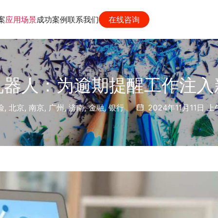
案
应用场景
成功案例
联系我们
在线咨询
机器人：为逾期提醒工作注入
险
,
北京
,
南京
,
广州
,
济南
,
金融
,
银行
2024年11月11日 上午