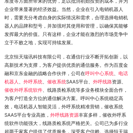
准度等方面所带来的优势，足以抵消初始投资的成本，并为
企业带来显著的经济效益。当然，企业在引入电销机器人
时，需要充分考虑自身的实际情况和需求，合理选择电销机
器人的品牌和型号，并加强对其使用和管理，以确保其能够
发挥最大的价值。只有这样，企业才能在激烈的市场竞争中
立于不败之地，实现可持续发展。
北京恒天瑞讯科技有限公司，在通信行业不断开拓创新，以
高新技术为支撑，为客户提供优质的通信服务。作为百度金
融和京东金融的战略合作伙伴，公司在
呼叫中心系统
、
电话
机器人
、
外呼系统
、
催收系统
SAAS平台、
外呼线路
资源、
催收外呼系统软件
、线路质检系统等多业务模块全面合作，
为客户打造全方位的通信解决方案。呼叫中心系统稳定高
效，电话机器人智能灵活，外呼系统精准营销，催收系统
SAAS平台专业高效，
外呼线路资源
丰富多样，催收外呼系
统软件功能强大，线路质检系统严格把关。公司已为多行业
超两千家客户提供了优质服务，深受客户信赖。选择恒天瑞