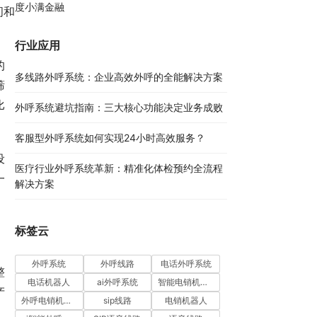
度小满金融
间和
行业应用
的
多线路外呼系统：企业高效外呼的全能解决方案​
筛
比
外呼系统避坑指南：三大核心功能决定业务成败​
客服型外呼系统如何实现24小时高效服务？
设
医疗行业外呼系统革新：精准化体检预约全流程
一
解决方案​
。
标签云
，
外呼系统
外呼线路
电话外呼系统
整
电话机器人
ai外呼系统
智能电销机器人
产
外呼电销机器人
sip线路
电销机器人