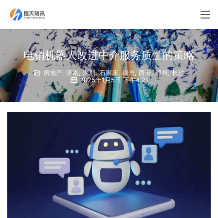
电销机器人改进中介服务质量的策略
房地产
,
济南
,
深圳
,
石家庄
,
福州
,
西安
,
郑州
,
长沙
2025年1月5日 下午4:21