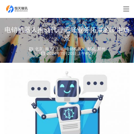
电销机器人推动代理记账业务拓展的应用场
景
北京
,
南京
,
济南
,
电销机器人
,
财税
,
郑州
2024年11月20日 上午4:24