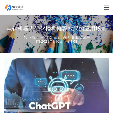
电销机器人强化楼盘推荐效果的应用场景
上海
,
兰州
,
北京
,
南京
,
合肥
,
天津
,
房地产
2025年1月6日 下午4:08