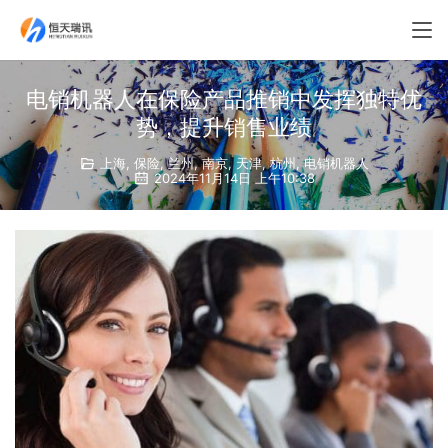
电销机器人在保险产品推销中发挥独特优
势，提升销售业绩
上海
,
保险
,
兰州
,
南京
,
天津
,
杭州
,
电销机器人
2024年11月14日 上午10:38