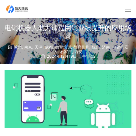
电销机器人助力课程网销业绩提升的应用场
景
兰州
,
南京
,
天津
,
成都
,
教育培训
,
教育机构
,
杭州
,
济南
,
电销机器
人
,
石家庄
,
西安
2024年12月19日 上午11:02