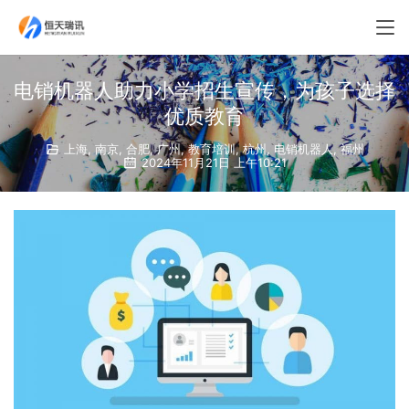
电销机器人助力小学招生宣传，为孩子选择
优质教育
上海
,
南京
,
合肥
,
广州
,
教育培训
,
杭州
,
电销机器人
,
福州
2024年11月21日 上午10:21