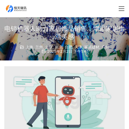
电销机器人助力家居饰品销售，增添家居生
活美感
上海
,
兰州
,
北京
,
南京
,
合肥
,
天津
,
家居建材
,
广州
2025年2月2日 下午1:41