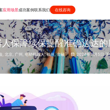
案
应用场景
成功案例
联系我们
在线咨询
器人保障续保提醒准确送达的
险
,
北京
,
广州
,
电销机器人
,
福州
,
金融
2024年11月5日 下