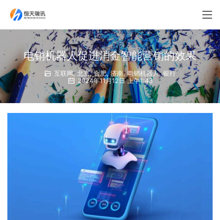
电销机器人促进消金智能营销的效果
互联网
,
北京
,
合肥
,
济南
,
电销机器人
,
银行
2024年11月12日 上午1:43