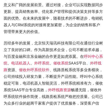
意义和广阔的发展前景。通过对接，企业可以实现数据同步
更新、提高销售效率、优化客户管理和提供决策支持等多方
面的优势。在未来的发展中，随着技术的不断进步，电销机
器人与CRM系统的对接将更加紧密，为企业的销售和客户
管理带来更大的价值。
历经多年的发展，北京恒天瑞讯科技有限公司在通信行业树
立了良好的口碑。作为高新技术企业，公司不断追求卓越，
与百度金融和京东金融的合作更是如虎添翼。在
呼叫中心系
统
、
电话机器人
、
外呼系统
、
催收系统
SAAS平台、
外呼线
路
资源、
催收外呼系统软件
、线路质检系统等多业务模块，
公司持续投入研发力量，不断提升产品性能。呼叫中心系统
稳定可靠，电话机器人智能灵活，外呼系统精准有力，催收
系统SAAS平台专业高效，
外呼线路资源
畅通无阻，催收外
呼系统软件操作简便，线路质检系统严格把控质量。公司已
为众多行业的超两千家客户提供了优质服务，深受客户信