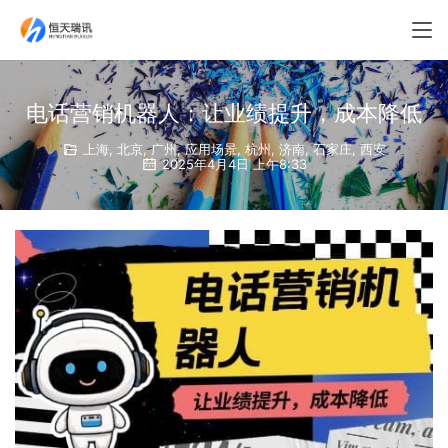
电话营销机器人：让业绩提升，成本降低​
上海
,
北京
,
广州
,
应用场景
,
杭州
,
济南
,
石家庄
,
西安
2025年4月4日 上午8:33