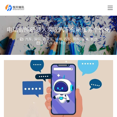
电话智能机器人实现汽车金融服务个性化
汽车
,
深圳
,
石家庄
,
福州
,
西安
,
郑州
,
金融
,
长沙
2025年2月18日 上午5:07