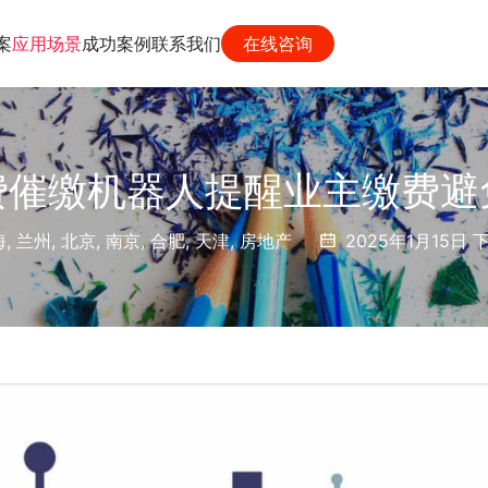
案
应用场景
成功案例
联系我们
在线咨询
费催缴机器人提醒业主缴费避
海
,
兰州
,
北京
,
南京
,
合肥
,
天津
,
房地产
2025年1月15日 下