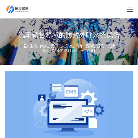
汽车销售领域的防封外呼系统优势
上海
,
南京
,
天津
,
未分类
,
汽车
,
深圳
,
西安
,
长沙
2024年12月4日 上午9:51