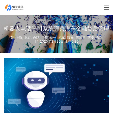
机器人电话呼叫系统完善汽车金融贷后管理
上海
,
北京
,
合肥
,
广州
,
杭州
,
汽车
,
济南
,
石家庄
,
西安
,
金融
2025年3月30日 上午5:30