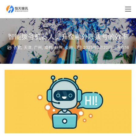
智能拨号机器人提升金融外呼拨号的效率
合肥
,
天津
,
广州
,
成都
,
杭州
,
金融
2025年3月20日 上午6:16