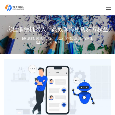
房租催缴机器人：高效保障租赁双方权益
成都
,
房地产
,
杭州
,
武汉
,
济南
,
深圳
,
石家庄
2025年1月16日 上午6:15