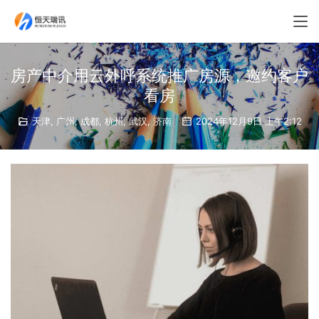
房产中介用云外呼系统推广房源，邀约客户
看房
天津
,
广州
,
成都
,
杭州
,
武汉
,
济南
2024年12月9日 上午2:12