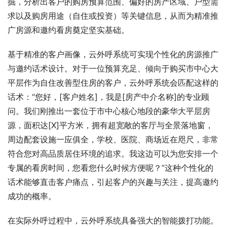
掘，分析出客户的购房预算范围、偏好的房产区域、户型需
求以及购房用途（自住或投资）等关键信息，从而为精准推
广房源和邀约看房奠定坚实基础。
基于精准的客户画像，云外呼系统可实现个性化的房源推广
与邀约话术设计。对于一位预算充足、倾向于购买市中心大
平层作为自住改善型住房的客户，云外呼系统会匹配这样的
话术：“您好，[客户姓名]，我是[房产中介名称]的专业顾
问。我们刚推出一套位于市中心核心地段的豪华大平层房
源，面积达[X]平方米，拥有超宽敞的客厅与全景落地窗，
周边配套设施一应俱全，学校、医院、商场近在咫尺，非常
符合您对高品质居住环境的追求。我这边可以为您安排一个
专属的看房时间，您看您什么时候方便呢？”这种个性化的
话术能够直击客户痛点，引起客户的兴趣与关注，提高邀约
成功的概率。
在实际外呼过程中，云外呼系统具备强大的智能拨打功能。